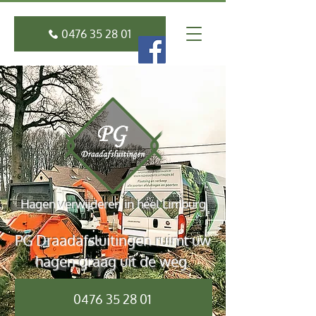
0476 35 28 01
Hagen verwijderen in heel Limburg
PG Draadafsluitingen ruimt uw
hagen graag uit de weg.
0476 35 28 01