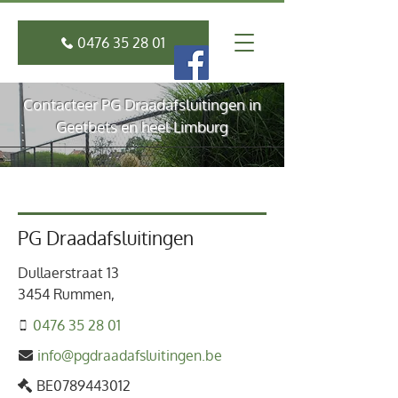
0476 35 28 01
Contacteer PG Draadafsluitingen in
Geetbets en heel Limburg
PG Draadafsluitingen
Dullaerstraat 13
3454 Rummen,
0476 35 28 01
info@pgdraadafsluitingen.be
BE0789443012